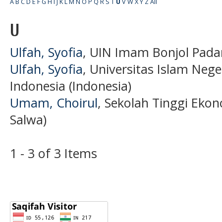
A
B
C
D
E
F
G
H
I
J
K
L
M
N
O
P
Q
R
S
T
U
V
W
X
Y
Z
All
U
Ulfah, Syofia
, UIN Imam Bonjol Padan
Ulfah, Syofia
, Universitas Islam Neg
Indonesia (Indonesia)
Umam, Choirul
, Sekolah Tinggi Eko
Salwa)
1 - 3 of 3 Items